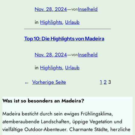
Nov. 28, 2024
—
Inselheld
von
in
Highlights
, 
Urlaub
Top 10: Die Highlights von Madeira
Nov. 28, 2024
—
Inselheld
von
in
Highlights
, 
Urlaub
←
Vorherige Seite
1
2
3
Was ist so besonders an Madeira?
Madeira besticht durch sein ewiges Frühlingsklima,
atemberaubende Landschaften, üppige Vegetation und
vielfältige Outdoor-Abenteuer. Charmante Städte, herzliche